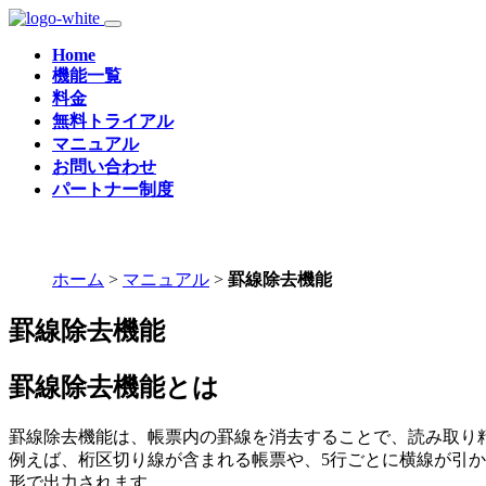
Home
機能一覧
料金
無料トライアル
マニュアル
お問い合わせ
パートナー制度
ホーム
>
マニュアル
>
罫線除去機能
罫線除去機能
罫線除去機能とは
罫線除去機能は、帳票内の罫線を消去することで、読み取り
例えば、桁区切り線が含まれる帳票や、5行ごとに横線が引か
形で出力されます。